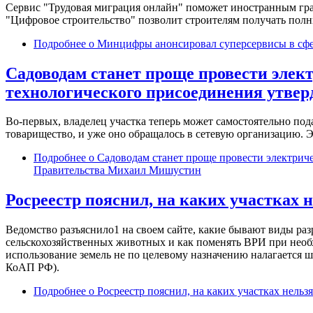
Сервис "Трудовая миграция онлайн" поможет иностранным граж
"Цифровое строительство" позволит строителям получать полны
Подробнее
о Минцифры анонсировал суперсервисы в сфе
Садоводам станет проще провести элект
технологического присоединения утве
Во-первых, владелец участка теперь может самостоятельно под
товарищество, и уже оно обращалось в сетевую организацию. 
Подробнее
о Садоводам станет проще провести электриче
Правительства Михаил Мишустин
Росреестр пояснил, на каких участках 
Ведомство разъяснило1 на своем сайте, какие бывают виды раз
сельскохозяйственных животных и как поменять ВРИ при необхо
использование земель не по целевому назначению налагается штр
КоАП РФ).
Подробнее
о Росреестр пояснил, на каких участках нельз