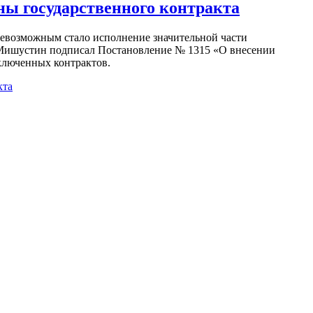
ны государственного контракта
 невозможным стало исполнение значительной части
л Мишустин подписал Постановление № 1315 «О внесении
ключенных контрактов.
кта