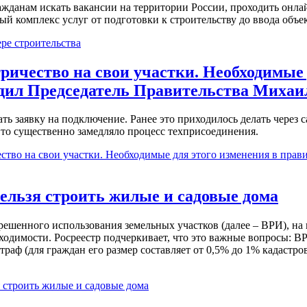
данам искать вакансии на территории России, проходить онлай
й комплекс услуг от подготовки к строительству до ввода объе
ре строительства
ричество на свои участки. Необходимые 
рдил Председатель Правительства Миха
ать заявку на подключение. Ранее это приходилось делать через
Это существенно замедляло процесс техприсоединения.
ство на свои участки. Необходимые для этого изменения в прав
нельзя строить жилые и садовые дома
решенного использования земельных участков (далее – ВРИ), на
димости. Росреестр подчеркивает, что это важные вопросы: ВРИ 
аф (для граждан его размер составляет от 0,5% до 1% кадастровой
я строить жилые и садовые дома