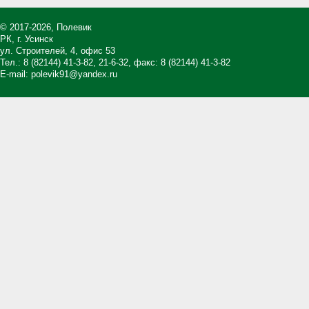
© 2017-2026, Полевик
РК, г. Усинск
ул. Строителей, 4, офис 53
Тел.:
8 (82144) 41-3-82
,
21-6-32
, факс: 8 (82144) 41-3-82
E-mail:
polevik91@yandex.ru