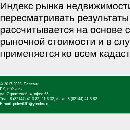
Индекс рынка недвижимости
пересматривать результаты
рассчитывается на основе 
рыночной стоимости и в сл
применяется ко всем кадас
© 2017-2026, Полевик
РК, г. Усинск
ул. Строителей, 4, офис 53
Тел.:
8 (82144) 41-3-82
,
21-6-32
, факс: 8 (82144) 41-3-82
E-mail:
polevik91@yandex.ru